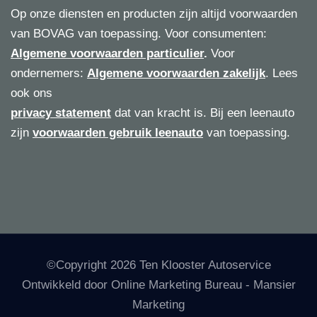
Op onze diensten en producten zijn altijd voorwaarden
van BOVAG van toepassing. Voor consumenten:
Algemene voorwaarden particulier
.
Voor
ondernemers:
Algemene voorwaarden zakelijk
. Lees
ook ons
privacy statement
dat van kracht is. Bij een leenauto
zijn
voorwaarden gebruik leenauto
van toepassing.
©Copyright 2026 Ten Klooster Autoservice
Ontwikkeld door
Online Marketing Bureau
- Mansier
Marketing