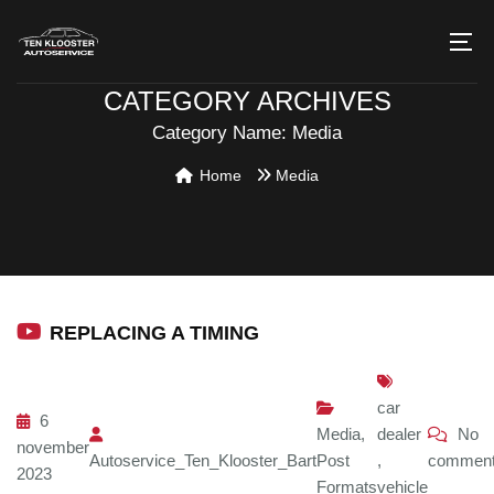
CATEGORY ARCHIVES
Category Name:
Media
Home
Media
REPLACING A TIMING
car
6
Media
,
dealer
No
november
Autoservice_Ten_Klooster_Bart
Post
,
commen
2023
Formats
vehicle