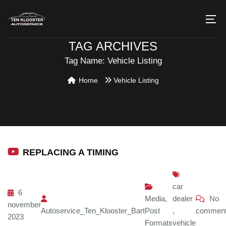
TAG ARCHIVES
Tag Name:
Vehicle Listing
Home
Vehicle Listing
REPLACING A TIMING
car
6
Media
,
dealer
No
november
Autoservice_Ten_Klooster_Bart
Post
,
commen
2023
Formats
vehicle